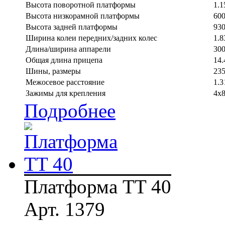
Высота поворотной платформы
1.1
Высота низкорамной платформы
60
Высота задней платформы
93
Ширина колеи передних/задних колес
1.8
Длина/ширина аппарели
300
Общая длина прицепа
14.
Шины, размеры
235
Межосевое расстояние
1.3
Зажимы для крепления
4x8
Подробнее
Платформа TT 40
Арт. 1379