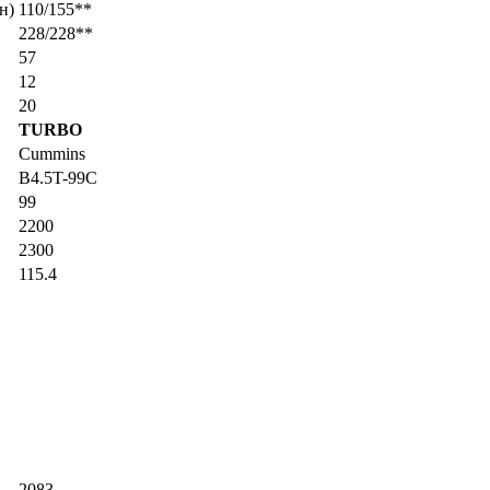
н)
110/155**
228/228**
57
12
20
TURBO
Cummins
B4.5T-99C
99
2200
2300
115.4
2083