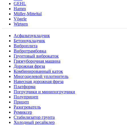
GEHL
Hamm
Müller-Mitteltal
Vögele
Wirtgen
Асфальтоукладчик
Бетоноукладчик
Виброплита
Вибротрамбовка
Грунтовый виброкаток
Грязеуборочная машина
Дорожная фреза
Комбинированный каток
Многоцелевой уплотнитель
Навесная дорожная фреза
Платформа
Погрузчики и минипогрузчики
Полуприцеп
Прицеп
Разогреватель
Ремиксер
Стабилизатор грунта
Холодный ресайклер