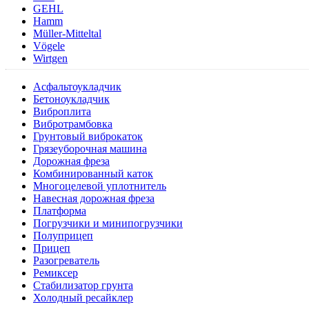
GEHL
Hamm
Müller-Mitteltal
Vögele
Wirtgen
Асфальтоукладчик
Бетоноукладчик
Виброплита
Вибротрамбовка
Грунтовый виброкаток
Грязеуборочная машина
Дорожная фреза
Комбинированный каток
Многоцелевой уплотнитель
Навесная дорожная фреза
Платформа
Погрузчики и минипогрузчики
Полуприцеп
Прицеп
Разогреватель
Ремиксер
Стабилизатор грунта
Холодный ресайклер