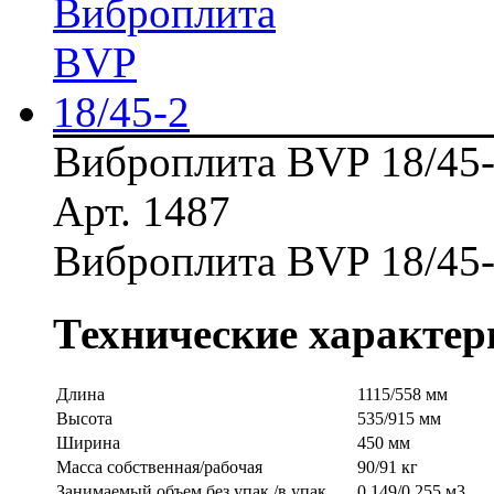
Виброплита BVP 18/45
Арт. 1487
Виброплита BVP 18/45
Технические характер
Длина
1115/558 мм
Высота
535/915 мм
Ширина
450 мм
Масса собственная/рабочая
90/91 кг
Занимаемый объем без упак./в упак.
0,149/0,255 м3